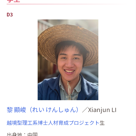
D3
黎 顯峻（れい けんしゅん）
／Xianjun LI
越境型理工系博士人材育成プロジェクト
生
出身地：中国