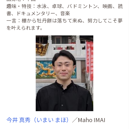
趣味・特技：水泳、卓球、バドミントン、映画、読
書、ドキュメンタリー、音楽
一言：棚から牡丹餅は落ちて来ぬ、努力してこそ夢
を叶えられます。
今井 真秀（いまい まほ）
／Maho IMAI