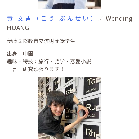
黄 文青（こう ぶんせい）
／Wenqing
HUANG
伊藤国際教育交流財団奨学生
出身：中国
趣味・特技：旅行・語学・恋愛小説
一言：研究頑張ります！