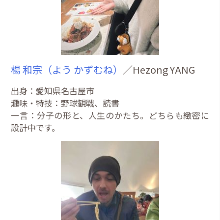
楊 和宗（よう かずむね）
／Hezong YANG
出身：愛知県名古屋市
趣味・特技：野球観戦、読書
一言：分子の形と、人生のかたち。どちらも緻密に
設計中です。