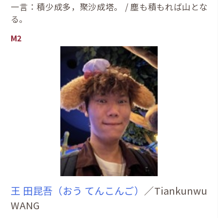
一言：積少成多，聚沙成塔。 / 塵も積もれば山とな
る。
M2
王 田昆吾（おう てんこんご）
／Tiankunwu
WANG