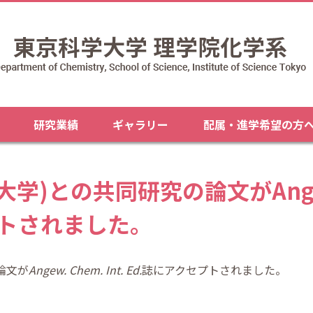
研究業績
ギャラリー
配属・進学希望の方
)との共同研究の論文がAngew. 
プトされました。
論文が
Angew. Chem. Int. Ed.
誌にアクセプトされました。